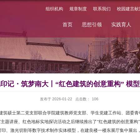
组织机构
规章制度
联系我们
校园建言献
首页
思想引领
实践育人
印记・筑梦南大丨“红色建筑的创意重构” 模
发布于 2026-01-22
点击数：
106
学院建筑硕士第二党支部联合学院建筑教师党支部、学生党建工作站、团委青
光”主题讲座、红色地标实地探访活动之后继续推出了“红色建筑的创意重
打印、激光切割等数字技术制作实体模型，在建良楼一楼东展厅集中展出