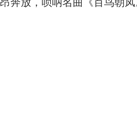
昂奔放，唢呐名曲
《百鸟朝凤