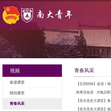
青春风采
视频
奋进课堂
【五四特辑】奋进！南
南青话奋进 · 共勉启
纽扣课堂
【音乐党史大课堂】春
青春风采
【音乐党史大课堂】观