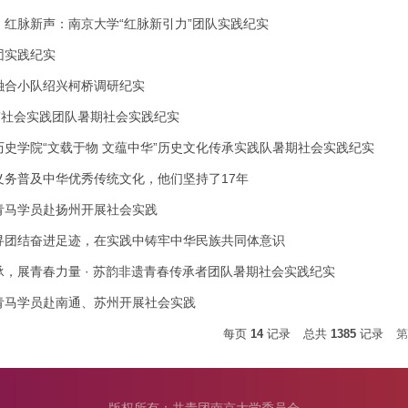
，红脉新声：南京大学“红脉新引力”团队实践纪实
团实践纪实
融合小队绍兴柯桥调研纪实
”社会实践团队暑期社会实践纪实
历史学院“文载于物 文蕴中华”历史文化传承实践队暑期社会实践纪实
义务普及中华优秀传统文化，他们坚持了17年
青马学员赴扬州开展社会实践
寻团结奋进足迹，在实践中铸牢中华民族共同体意识
承，展青春力量 · 苏韵非遗青春传承者团队暑期社会实践纪实
青马学员赴南通、苏州开展社会实践
每页
14
记录
总共
1385
记录
第