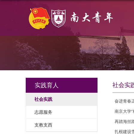
社会实
实践育人
社会实践
奋进青春
南京大学“
志愿服务
再踏海丝
支教支西
扎根建设