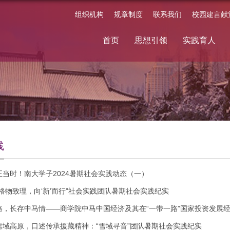
组织机构
规章制度
联系我们
校园建言献
首页
思想引领
实践育人
践
正当时！南大学子2024暑期社会实践动态（一）
格物致理，向‘新’而行”社会实践团队暑期社会实践纪实
路，长存中马情——商学院中马中国经济及其在“一带一路”国家投资发展
雪域高原，口述传承援藏精神：“雪域寻音”团队暑期社会实践纪实