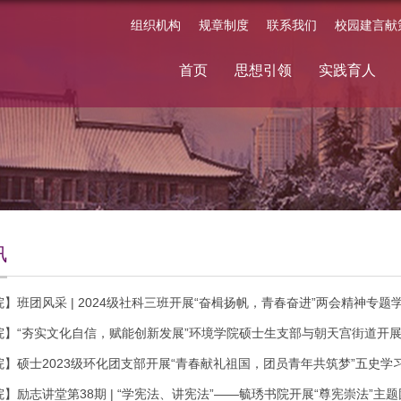
组织机构
规章制度
联系我们
校园建言献
首页
思想引领
实践育人
讯
】班团风采 | 2024级社科三班开展“奋楫扬帆，青春奋进”两会精神专题
院】“夯实文化自信，赋能创新发展”环境学院硕士生支部与朝天宫街道开
】硕士2023级环化团支部开展“青春献礼祖国，团员青年共筑梦”五史学
】励志讲堂第38期 | “学宪法、讲宪法”——毓琇书院开展“尊宪崇法”主