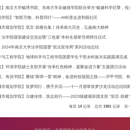
院】南京大学毓琇书院、东南大学吴健雄学院联合举办“毓健科学巨擎，投
学院】“智联万物，科普同行”——AI科普走进和园社区
城市规划学院】筑言·鼓楼合集丨传承南大历史，弘扬南大精神
】法学院寝室建设交流会暨“三色堇”本科生朋辈导师聘任仪式
2024年南京大学法学院团委“宪法宣传周”系列活动总结
学与工程学院】地球科学与工程学院团委学生干部乡村振兴实践圆满完成
院】环境学院硕士支部开展“传承红色精神，凝聚奋进力量”主题团日活动
院、有训书院】赓续“两弹一星”精神，奋进科技报国之路——开甲书院、
城市规划学院】筑梦同行，携手共话——十一月朋辈筑梦沙龙活动总结回
市规划学院】古建传情，筑志前行——2023级建规班团支部 “筑言·鼓楼
每页
14
记录
总共
1981
记录
第